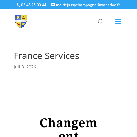
02 48 25 00 44
mairiejussychampagne@wanadoo.fr
France Services
Juil 3, 2026
Changem
ent